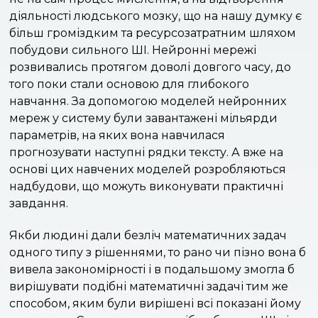
діяльності людського мозку, що на нашу думку є
більш громіздким та ресурсозатратним шляхом
побудови сильного ШІ. Нейронні мережі
розвивались протягом доволі довгого часу, до
того поки стали основою для глибокого
навчання. За допомогою моделей нейронних
мереж у систему були завантажені мільярди
параметрів, на яких вона навчилася
прогнозувати наступні рядки тексту. А вже на
основі цих навчених моделей розробляються
надбудови, що можуть виконувати практичні
завдання.
Якби людині дали безліч математичних задач
одного типу з рішеннями, то рано чи пізно вона б
вивела закономірності і в подальшому змогла б
вирішувати подібні математичні задачі тим же
способом, яким були вирішені всі показані йому