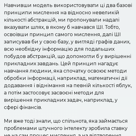
Навчивши модель використовувати ці два базові
принципи мислення на відносно невеликій
кількості абстракцій, ми пропонували надалі
вказувати шлях, в якому б навчався ШІ. Тобто,
освоївши принцип самого мислення, далі ШІ
записував би у свою базу, у вигляді графів даних,
всю необхідну інформацію для подальших
побудов абстракцій, що допомогли б у вирішенні
прикладних завдань. Цей принцип нагадує
навчання людини, яка спочатку освоює методи
обробки інформації, наприклад, математичні дії
додавання і віднімання на певній кількості яблук,
а потім застосовує засвоєні методи для
вирішення прикладних задач, наприклад, у
сфері фінансів.
Ми вже тоді знали, що спільнота, яка займається
проблемами штучного інтелекту зробила ставку
не на сам процес мислення, а на відтворення