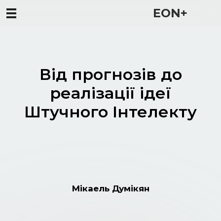
EON+
Від прогнозів до
реалізації ідеї
Штучного Інтелекту
Мікаель Думікян