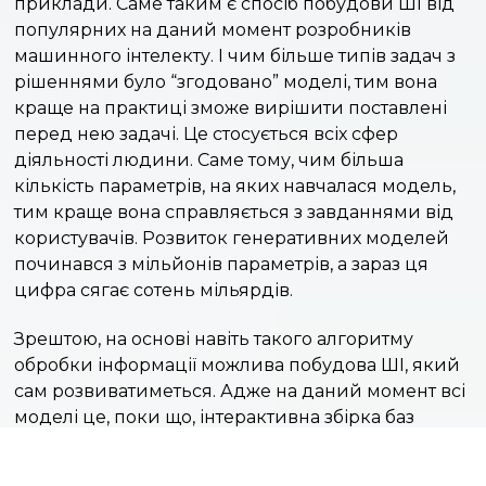
приклади. Саме таким є спосіб побудови ШІ від
популярних на даний момент розробників
машинного інтелекту. І чим більше типів задач з
рішеннями було “згодовано” моделі, тим вона
краще на практиці зможе вирішити поставлені
перед нею задачі. Це стосується всіх сфер
діяльності людини. Саме тому, чим більша
кількість параметрів, на яких навчалася модель,
тим краще вона справляється з завданнями від
користувачів. Розвиток генеративних моделей
починався з мільйонів параметрів, а зараз ця
цифра сягає сотень мільярдів.
Зрештою, на основі навіть такого алгоритму
обробки інформації можлива побудова ШІ, який
сам розвиватиметься. Адже на даний момент всі
моделі це, поки що, інтерактивна збірка баз
даних, з якими може вдало взаємодіяти
користувач. А от про штучний інтелект який