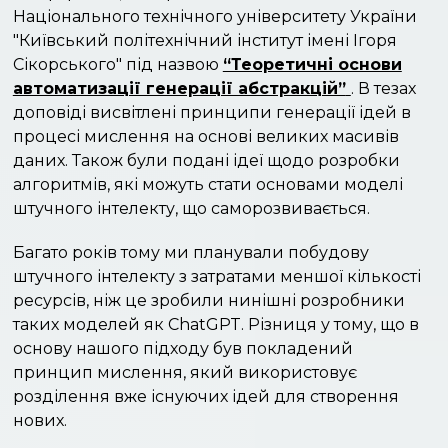
Національного технічного університету України
"Київський політехнічний інститут імені Ігоря
Сікорського" під назвою
“Теоретичні основи
автоматизації генерації абстракцій”
. В тезах
доповіді висвітлені принципи генерації ідей в
процесі мислення на основі великих масивів
даних. Також були подані ідеї щодо розробки
алгоритмів, які можуть стати основами моделі
штучного інтелекту, що саморозвивається.
Багато років тому ми планували побудову
штучного інтелекту з затратами меншої кількості
ресурсів, ніж це зробили нинішні розробники
таких моделей як ChatGPT. Різниця у тому, що в
основу нашого підходу був покладений
принцип мислення, який використовує
розділення вже існуючих ідей для створення
нових.